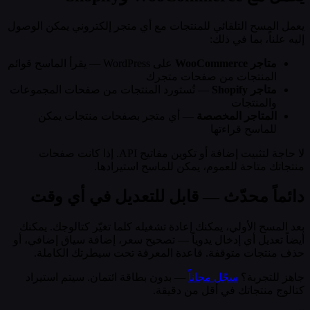
يعمل المسح التلقائي للمنتجات مع أي متجر إلكتروني يمكن الوصول
إليه علناً، بما في ذلك:
متاجر WooCommerce
على WordPress — يقرأ الماسح قوائم
المنتجات من صفحات متجرك
متاجر Shopify
— تُستورد المنتجات من صفحات المجموعات
والمنتجات
المتاجر المخصصة
— أي متجر بصفحات منتجات يمكن
للماسح قراءتها
لا حاجة لتثبيت إضافة أو تكوين مفاتيح API. إذا كانت صفحات
منتجاتك متاحة للعموم، يمكن للماسح استيرادها.
دائماً محدّث — قابل للتعديل في أي وقت
بعد المسح الأولي، يمكنك إعادة تشغيله كلما تغيّر كتالوجك. يمكنك
أيضاً تعديل أي إدخال يدوياً — تصحيح سعر، إضافة سياق إضافي، أو
حذف منتجات متوقفة. قاعدة المعرفة تحت سيطرتك الكاملة.
جاهز للتجربة؟
سجّل مجاناً
— بدون بطاقة ائتمان. سيتم استيراد
كتالوج منتجاتك في أقل من دقيقة.