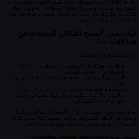
يحل FormalChat هذه المشكلة بميزة المسح التلقائي للمنتجات —
الصق رابط متجرك، ويستورد الذكاء الاصطناعي كتالوجك كاملاً
تلقائياً. من تلك اللحظة، يجيب على أسئلة المنتجات فوراً على مدار
الساعة بدون أي إدخال يدوي.
كيف يعمل المسح التلقائي للمنتجات في
FormalChat
الإعداد يستغرق 60 ثانية فقط:
سجّل
في FormalChat وانتقل إلى الإعدادات → الذكاء
الاصطناعي → قاعدة المعرفة
الصق رابط متجرك
— WooCommerce أو Shopify أو أي متجر
آخر
يمسح FormalChat متجرك
ويستورد أسماء المنتجات
والأسعار والأوصاف والفئات والروابط تلقائياً إلى قاعدة
معرفة الذكاء الاصطناعي
بعد المسح، يعرف مساعدك الذكاء الاصطناعي كتالوجك كاملاً
ويجيب على أسئلة المتسوقين ببيانات حقيقية. كما يتضمن الذكاء
الاصطناعي روابط مباشرة لصفحات المنتجات عند الحاجة.
يعمل مع WooCommerce وShopify