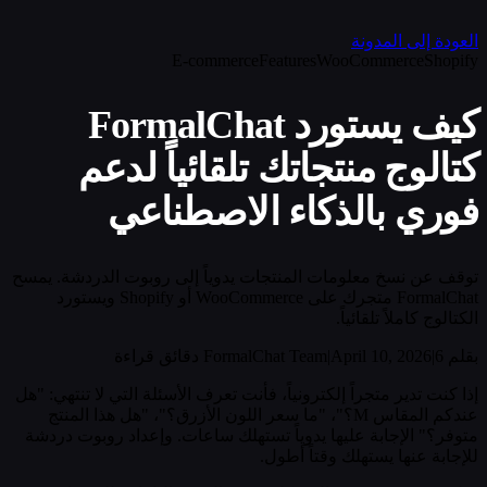
العودة إلى المدونة
E-commerce
Features
WooCommerce
Shopify
كيف يستورد FormalChat
كتالوج منتجاتك تلقائياً لدعم
فوري بالذكاء الاصطناعي
توقف عن نسخ معلومات المنتجات يدوياً إلى روبوت الدردشة. يمسح
FormalChat متجرك على WooCommerce أو Shopify ويستورد
الكتالوج كاملاً تلقائياً.
بقلم FormalChat Team
6 دقائق قراءة
|
April 10, 2026
|
إذا كنت تدير متجراً إلكترونياً، فأنت تعرف الأسئلة التي لا تنتهي: "هل
عندكم المقاس M؟"، "ما سعر اللون الأزرق؟"، "هل هذا المنتج
متوفر؟" الإجابة عليها يدوياً تستهلك ساعات. وإعداد روبوت دردشة
للإجابة عنها يستهلك وقتاً أطول.