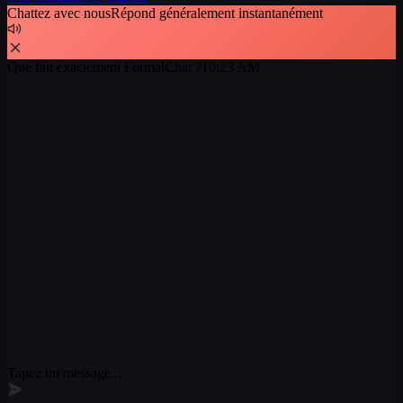
Chattez avec nous
Répond généralement instantanément
Que fait exactement FormalChat ?
10:23 AM
AI
Assistant IA
F
10:25 AM
Tapez un message...