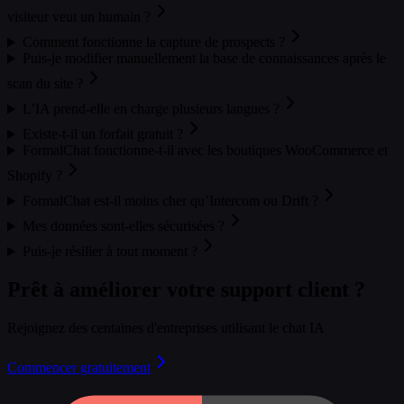
visiteur veut un humain ?
Comment fonctionne la capture de prospects ?
Puis-je modifier manuellement la base de connaissances après le
scan du site ?
L’IA prend-elle en charge plusieurs langues ?
Existe-t-il un forfait gratuit ?
FormalChat fonctionne-t-il avec les boutiques WooCommerce et
Shopify ?
FormalChat est-il moins cher qu’Intercom ou Drift ?
Mes données sont-elles sécurisées ?
Puis-je résilier à tout moment ?
Prêt à améliorer votre support client ?
Rejoignez des centaines d'entreprises utilisant le chat IA
Commencer gratuitement