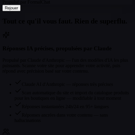
Propulsé par FormalChat
Rejouer
Tout ce qu'il vous faut. Rien de superflu.
Réponses IA précises, propulsées par Claude
Propulsé par Claude d'Anthropic — l'un des modèles d'IA les plus
puissants. Scanne votre site pour apprendre votre activité, puis
répond avec précision basé sur votre contenu.
Claude AI d'Anthropic — réponses très précises
Scan automatique du site et import du catalogue produits
pour les boutiques en ligne — modifiable à tout moment
Réponses instantanées 24h/24 en 95+ langues
Réponses ancrées dans votre contenu — sans
hallucinations