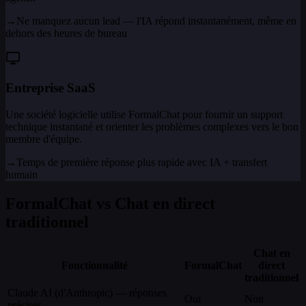
→
Ne manquez aucun lead — l'IA répond instantanément, même en
dehors des heures de bureau
Entreprise SaaS
Une société logicielle utilise FormalChat pour fournir un support
technique instantané et orienter les problèmes complexes vers le bon
membre d'équipe.
→
Temps de première réponse plus rapide avec IA + transfert
humain
FormalChat vs Chat en direct
traditionnel
Chat en
Fonctionnalité
FormalChat
direct
traditionnel
Claude AI (d'Anthropic) — réponses
Oui
Non
précises