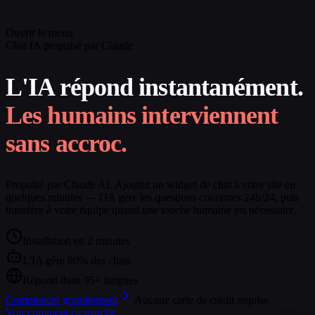
Ouvrir le menu
Chat IA propulsé par Claude
L'IA répond instantanément.
Les humains interviennent
sans accroc.
Propulsé par Claude AI. Ajoutez un widget de chat à votre site en
quelques minutes — l'IA gère les questions courantes 24h/24, puis
transfère à votre équipe quand une touche humaine est nécessaire.
Installation en 2 minutes
L'IA gère 80% des chats
Répond dans 95+ langues
Commencer gratuitement
Aucune carte de crédit requise
Voir comment ça marche