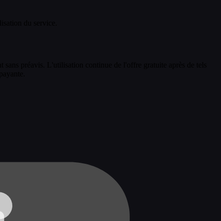
isation du service.
 sans préavis. L'utilisation continue de l'offre gratuite après de tels
 payante.