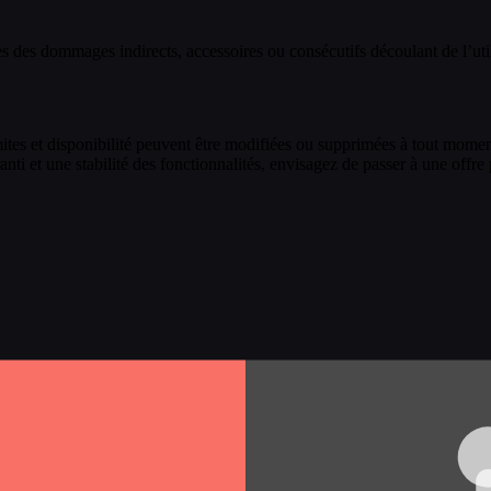
des dommages indirects, accessoires ou consécutifs découlant de l’util
limites et disponibilité peuvent être modifiées ou supprimées à tout moment
ti et une stabilité des fonctionnalités, envisagez de passer à une offre