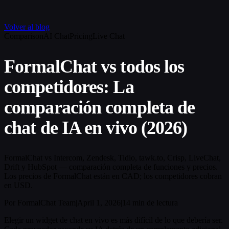
Volver al blog
Comparison
AI Chat
Pricing
Live Chat
FormalChat vs todos los
competidores: La
comparación completa de
chat de IA en vivo (2026)
FormalChat vs Intercom, Zendesk, Tidio, tawk.to, Crisp, LiveChat,
Drift y HubSpot — comparación completa de funciones y precios.
Los precios de FormalChat están en CAD; los competidores cobran
en USD.
Por FormalChat Team
|
April 1, 2026
|
14 min de lectura
Elegir un widget de chat en vivo es más difícil de lo que debería ser.