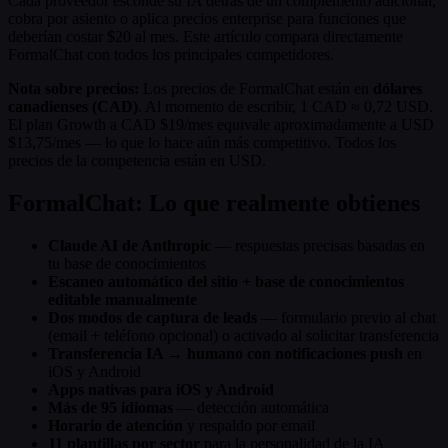
Cada proveedor esconde su IA detrás de un complemento adicional,
cobra por asiento o aplica precios enterprise para funciones que
deberían costar $20 al mes. Este artículo compara directamente
FormalChat con todos los principales competidores.
Nota sobre precios:
Los precios de FormalChat están en
dólares
canadienses (CAD)
. Al momento de escribir, 1 CAD ≈ 0,72 USD.
El plan Growth a CAD $19/mes equivale aproximadamente a USD
$13,75/mes — lo que lo hace aún más competitivo. Todos los
precios de la competencia están en USD.
FormalChat: Lo que realmente obtienes
Claude AI de Anthropic
— respuestas precisas basadas en
tu base de conocimientos
Escaneo automático del sitio + base de conocimientos
editable manualmente
Dos modos de captura de leads
— formulario previo al chat
(email + teléfono opcional) o activado al solicitar transferencia
Transferencia IA → humano con notificaciones push
en
iOS y Android
Apps nativas para iOS y Android
Más de 95 idiomas
— detección automática
Horario de atención
y respaldo por email
11 plantillas por sector
para la personalidad de la IA