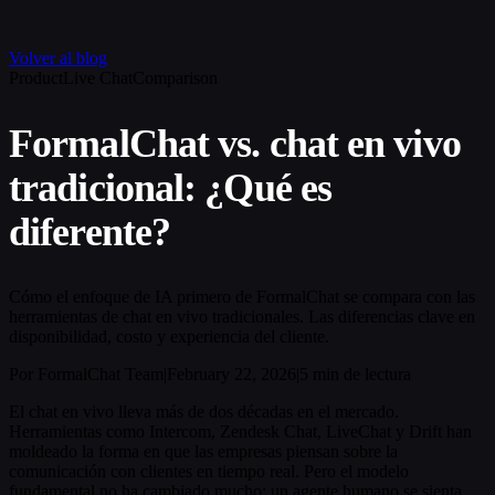
Volver al blog
Product
Live Chat
Comparison
FormalChat vs. chat en vivo
tradicional: ¿Qué es
diferente?
Cómo el enfoque de IA primero de FormalChat se compara con las
herramientas de chat en vivo tradicionales. Las diferencias clave en
disponibilidad, costo y experiencia del cliente.
Por FormalChat Team
|
February 22, 2026
|
5 min de lectura
El chat en vivo lleva más de dos décadas en el mercado.
Herramientas como Intercom, Zendesk Chat, LiveChat y Drift han
moldeado la forma en que las empresas piensan sobre la
comunicación con clientes en tiempo real. Pero el modelo
fundamental no ha cambiado mucho: un agente humano se sienta