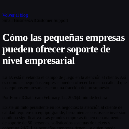
Volver al blog
Small Business
AI
Customer Support
Cómo las pequeñas empresas
pueden ofrecer soporte de
nivel empresarial
La IA está nivelando el campo de juego en la atención al cliente. Así
es como las pequeñas empresas pueden ofrecer la misma calidad que
los equipos empresariales con una fracción del presupuesto.
Por FormalChat Team
|
February 12, 2026
|
4 min de lectura
Existe un mito persistente en los negocios: la atención al cliente de
calidad requiere un equipo grande, herramientas costosas e inversión
continua significativa. Las grandes empresas tienen departamentos
de soporte de 50 personas, sofisticados sistemas de tickets y
cobertura 24/7. Las pequeñas empresas tienen... a quien pueda