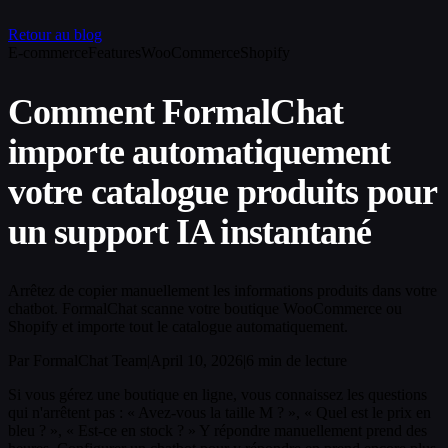
Retour au blog
E-commerce
Features
WooCommerce
Shopify
Comment FormalChat
importe automatiquement
votre catalogue produits pour
un support IA instantané
Arrêtez de copier manuellement les informations produits dans votre
chatbot. FormalChat scanne votre boutique WooCommerce ou
Shopify et importe tout le catalogue automatiquement.
Par FormalChat Team
|
April 10, 2026
|
6 min de lecture
Si vous gérez une boutique en ligne, vous connaissez les questions
qui n'arrêtent pas : « Avez-vous la taille M ? », « Quel est le prix en
bleu ? », « Est-ce en stock ? » Y répondre manuellement prend des