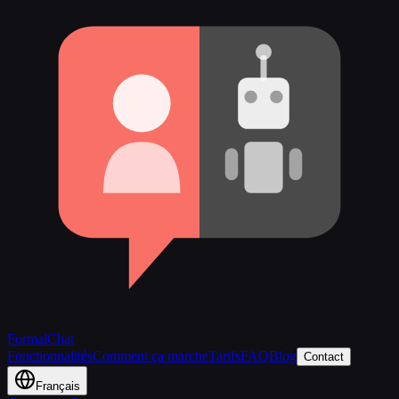
FormalChat
Fonctionnalités
Comment ça marche
Tarifs
FAQ
Blog
Contact
Français