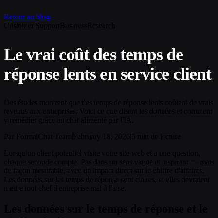
Retour au blog
Customer Support
Business
Research
Le vrai coût des temps de
réponse lents en service client
Des études montrent que des temps de réponse lents coûtent de vrais
revenus aux entreprises. Voici ce que disent les données et comment
y remédier grâce au chat alimenté par l'IA.
Par FormalChat Team
|
February 18, 2026
|
5 min de lecture
Lorsqu'un client potentiel visite votre site web et a une question,
chaque seconde compte. Pas dans un sens vague et inspirant — mais
de façon mesurable, avec un impact direct sur le chiffre d'affaires.
Les données sur les temps de réponse sont claires, et elles devraient
mettre tout chef d'entreprise mal à l'aise.
Les données sur le temps de réponse et le