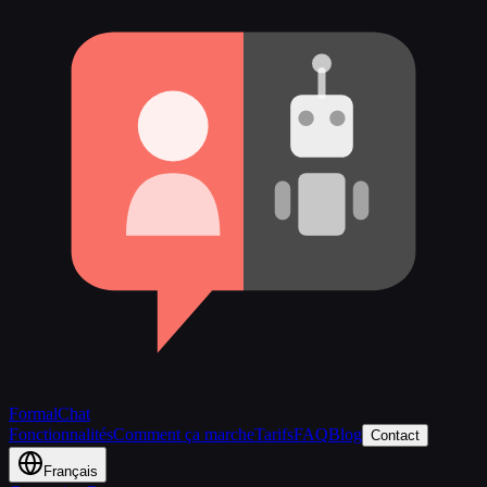
FormalChat
Fonctionnalités
Comment ça marche
Tarifs
FAQ
Blog
Contact
Français